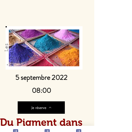
L
e
s
t
e
c
h
n
i
q
u
e
s
5 septembre 2022
08:00
Je réserve
Du Pigment dans