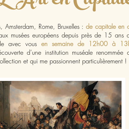
L'Art en Capital
s, Amsterdam, Rome, Bruxelles :
de capitale en c
eaux musées européens depuis près de 15 ans 
ale avec vous
en semaine de 12h00 à 13
ouverte d’une institution muséale renommée a
llection et qui me passionnent particulièrement !