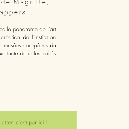
 de Magritte,
ppers...
ce le panorama de l'art
réation de l'institution
nds musées européens du
altante dans les unités
tter: c'est par ici !