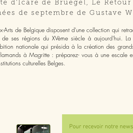
ute d'Icare de Bruegel, Le Retour
nées de septembre de Gustave Wa
Arts de Belgique disposent d'une collection qui retra
n) de ses régions du XVème siècle à aujourd'hui. La c
mbition nationale qui présida à la création des gra
 flamands à Magritte : préparez- vous à une escale ex
titutions culturelles Belges.
Pour recevoir notre newsle