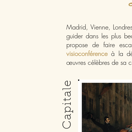
Madrid, Vienne, Londre
guider dans les plus b
propose de faire esc
visioconférence
à la déc
œuvres célèbres de sa co
L'Art en Capitale